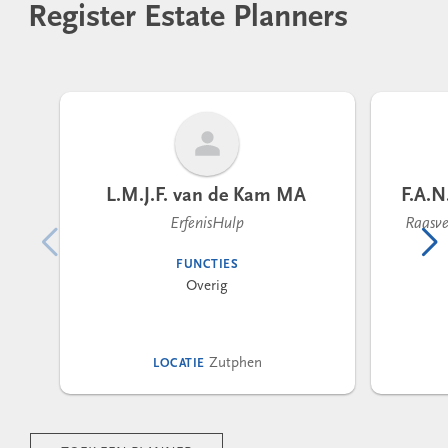
Register Estate Planners
L.M.J.F. van de Kam MA
F.A.N
ErfenisHulp
Raasve
FUNCTIES
Overig
Zutphen
LOCATIE