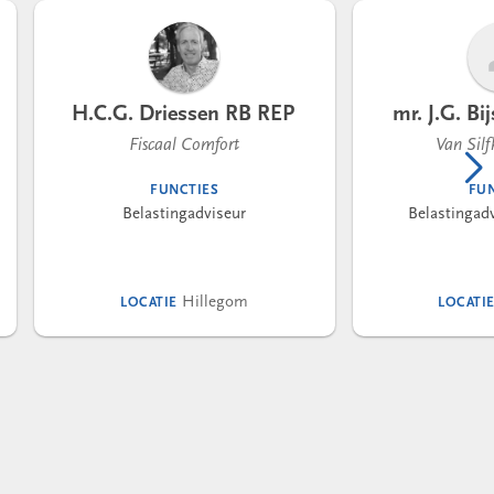
H.C.G. Driessen RB REP
mr. J.G. Bi
Fiscaal Comfort
Van Silf
FUNCTIES
FU
Belastingadviseur
Belastingadv
Hillegom
LOCATIE
LOCATI