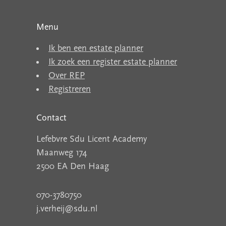
Menu
Ik ben een estate planner
Ik zoek een register estate planner
Over REP
Registreren
Contact
Lefebvre Sdu Licent Academy
Maanweg 174
2500 EA Den Haag
070-3780750
j.verheij@sdu.nl