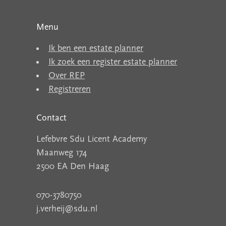
Menu
Ik ben een estate planner
Ik zoek een register estate planner
Over REP
Registreren
Contact
Lefebvre Sdu Licent Academy
Maanweg 174
2500 EA Den Haag
070-3780750
j.verheij@sdu.nl