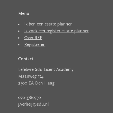
Menu
Ik ben een estate planner
Ik zoek een register estate planner
Over REP
Registreren
Contact
Lefebvre Sdu Licent Academy
Maanweg 174
2500 EA Den Haag
070-3780750
j.verheij@sdu.nl