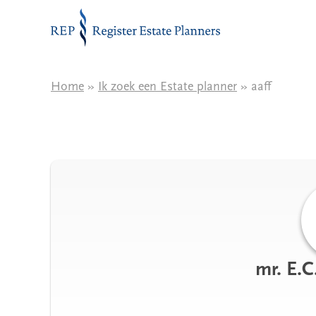
Naar de inhoud
Home
»
Ik zoek een Estate planner
» aaff
mr. E.