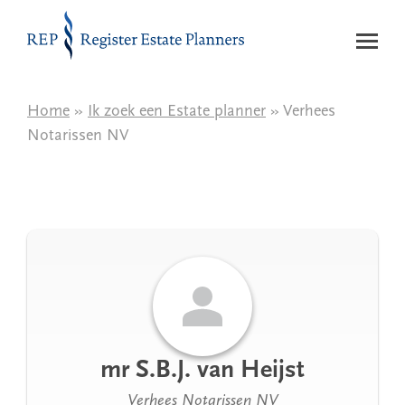
Naar de inhoud
Home
»
Ik zoek een Estate planner
» Verhees
Notarissen NV
mr S.B.J. van Heijst
Verhees Notarissen NV