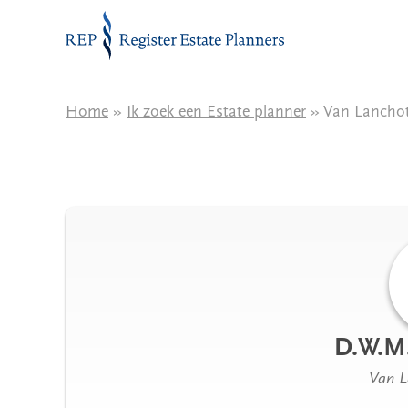
Naar de inhoud
Home
»
Ik zoek een Estate planner
» Van Lancho
D.W.M
Van L