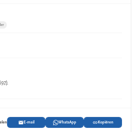
der
897)
delen
E-mail
WhatsApp
Kopiëren