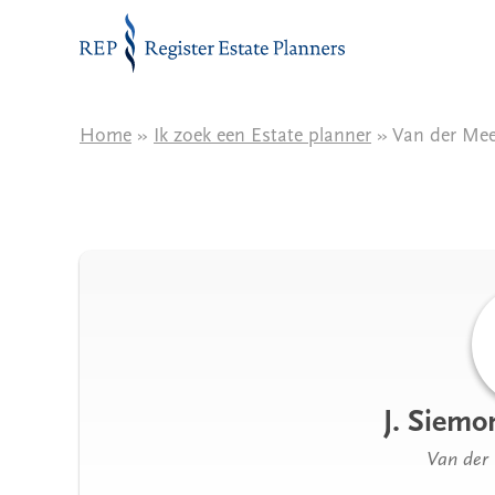
Naar de inhoud
Home
»
Ik zoek een Estate planner
» Van der Mee
J. Siem
Van der