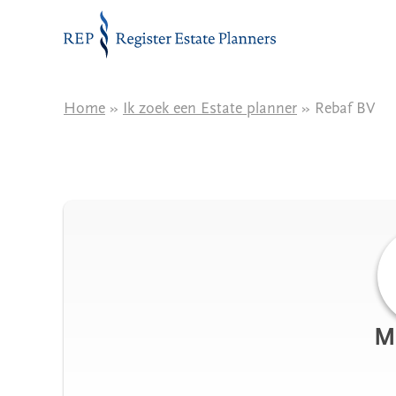
Naar de inhoud
Home
»
Ik zoek een Estate planner
» Rebaf BV
M.