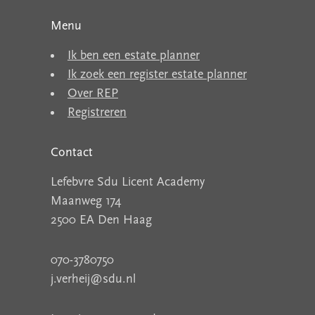
Menu
Ik ben een estate planner
Ik zoek een register estate planner
Over REP
Registreren
Contact
Lefebvre Sdu Licent Academy
Maanweg 174
2500 EA Den Haag
070-3780750
j.verheij@sdu.nl