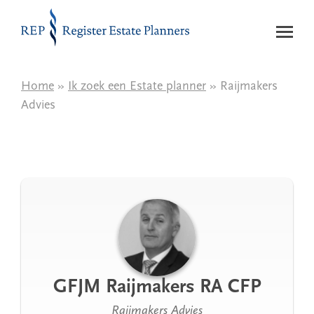
Naar de inhoud
Home
»
Ik zoek een Estate planner
» Raijmakers
Advies
GFJM Raijmakers RA CFP
Raijmakers Advies