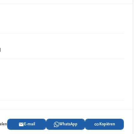
l
delen
E-mail
WhatsApp
Kopiëren