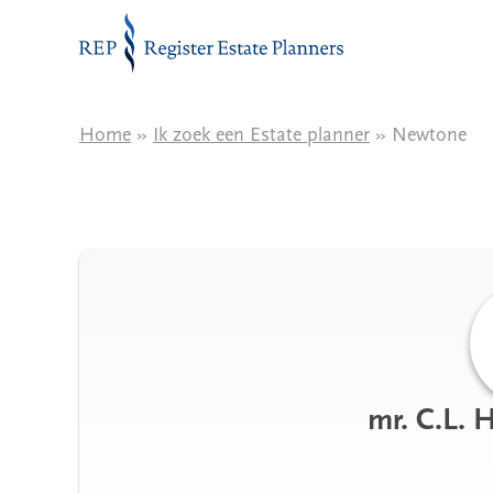
Naar de inhoud
Home
»
Ik zoek een Estate planner
» Newtone
mr. C.L. 