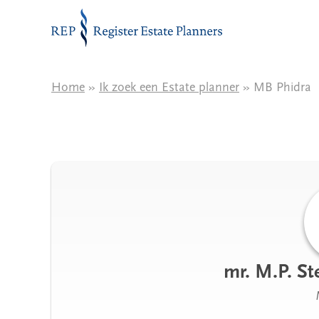
Naar de inhoud
Home
»
Ik zoek een Estate planner
» MB Phidra
mr. M.P. S