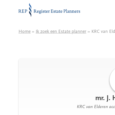
Naar de inhoud
Home
»
Ik zoek een Estate planner
» KRC van Eld
mr. J.
KRC van Elderen acc