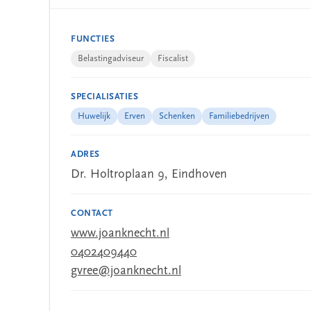
FUNCTIES
Belastingadviseur
Fiscalist
SPECIALISATIES
Huwelijk
Erven
Schenken
Familiebedrijven
ADRES
Dr. Holtroplaan 9, Eindhoven
CONTACT
www.joanknecht.nl
0402409440
gvree@joanknecht.nl