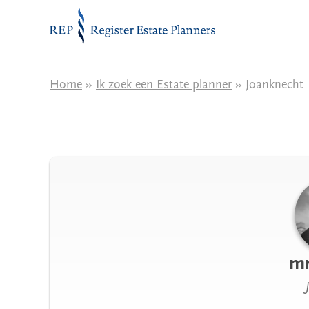
Naar de inhoud
Home
»
Ik zoek een Estate planner
» Joanknecht
mr