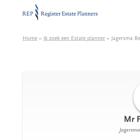
Naar de inhoud
Home
»
Ik zoek een Estate planner
» Jagersma Be
Mr F
Jagersma