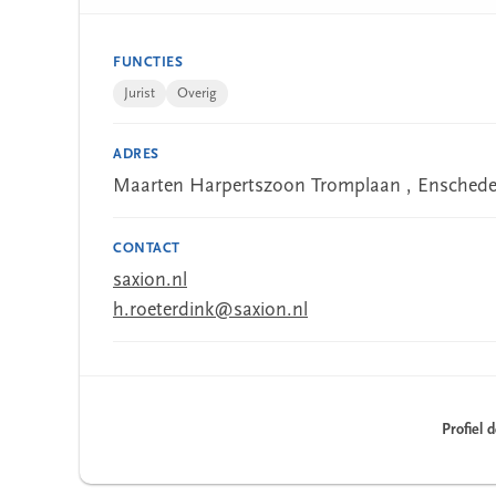
FUNCTIES
Jurist
Overig
ADRES
Maarten Harpertszoon Tromplaan , Ensched
CONTACT
saxion.nl
h.roeterdink@saxion.nl
Profiel 