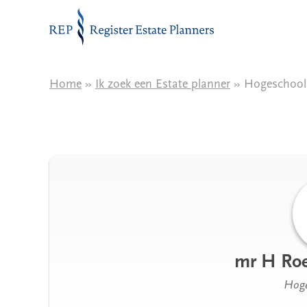
Naar de inhoud
Home
»
Ik zoek een Estate planner
» Hogeschool
mr H Roe
Hoge