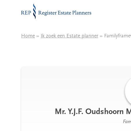
Naar de inhoud
Home
»
Ik zoek een Estate planner
» Familyframe
Mr. Y.J.F. Oudshoorn 
Fam