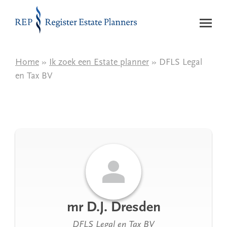
Naar de inhoud
Home
»
Ik zoek een Estate planner
» DFLS Legal
en Tax BV
mr D.J. Dresden
DFLS Legal en Tax BV