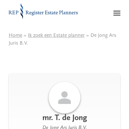
Naar de inhoud
Home
»
Ik zoek een Estate planner
» De Jong Ars
Juris B.V.
mr. T. de Jong
De Jong Ars Juris B.V.