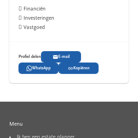
 Financiën
 Investeringen
 Vastgoed
Profiel delen
E-mail
WhatsApp
Kopiëren
Menu
Ik ben een estate planner