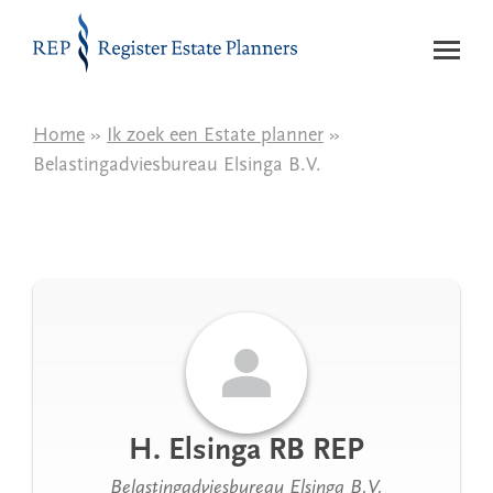
Naar de inhoud
Home
»
Ik zoek een Estate planner
»
Belastingadviesbureau Elsinga B.V.
H. Elsinga RB REP
Belastingadviesbureau Elsinga B.V.