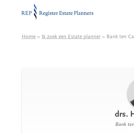
Naar de inhoud
Home
»
Ik zoek een Estate planner
» Bank ten C
drs. 
Bank te