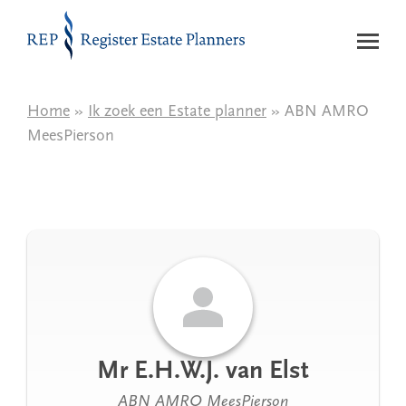
Naar de inhoud
Home
»
Ik zoek een Estate planner
» ABN AMRO
MeesPierson
Mr E.H.W.J. van Elst
ABN AMRO MeesPierson